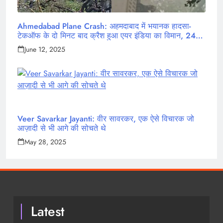
Ahmedabad Plane Crash: अहमदाबाद में भयानक हादसा-
टेकऑफ के दो मिनट बाद क्रैश हुआ एयर इंडिया का विमान, 242
लोग थे सवार
June 12, 2025
Veer Savarkar Jayanti: वीर सावरकर, एक ऐसे विचारक जो
आज़ादी से भी आगे की सोचते थे
May 28, 2025
Latest