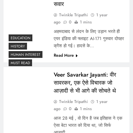
सवार
Twinkle Tripathi
1 year
ago
0
1 mins
अहमदाबाद से लंदन के लिए उड़ान भरते ही
EDUCATION
एयर इंडिया की फ्लाइट AI-171 गुरुवार दोपहर
क्रैश हो गई। हादसे के…
HISTORY
मणिपुर में राष्ट्रपति शासन लागू, सीएम बीरेन सिंह ने दिया
HUMAN INTEREST
Read More
इस्तीफा
MUST READ
Veer Savarkar Jayanti: वीर
सावरकर, एक ऐसे विचारक जो
आज़ादी से भी आगे की सोचते थे
Twinkle Tripathi
1 year
ago
0
1 mins
आज 28 मई , वो दिन है जब इतिहास ने एक
ऐसा बेटा भारत को दिया था, जो सिर्फ
आज़ादी…