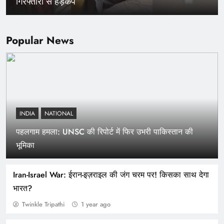
गिरफ्तारी से हड़कंप
Popular News
INDIA
NATIONAL
पहलगाम हमला: UNSC की रिपोर्ट में फिर उभरी पाकिस्तान की
मात्र 40 करोड़ में खरीदें अमेरिकी नागरिकता, डोनाल्ड ट्रंप ने
भूमिका
किया “गोल्ड कार्ड” का ऐलान
Iran-Israel War: ईरान-इज़राइल की जंग चरम पर! किसका साथ देगा
भारत?
Twinkle Tripathi
1 year ago