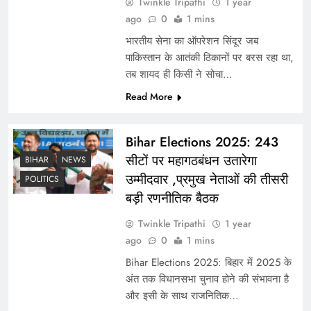
Twinkle Tripathi
1 year
ago
0
1 mins
भारतीय सेना का ऑपरेशन सिंदूर जब
पाकिस्तान के आतंकी ठिकानों पर बरस रहा था,
तब शायद ही किसी ने सोचा…
Read More
Bihar Elections 2025: 243
भारत में ज्योति मल्होत्रा संग 11 पाकिस्तानी जासूसों की
सीटों पर महागठबंधन उतारेगा
BIHAR
NEWS
गिरफ्तारी से हड़कंप
उम्मीदवार ,प्रमुख नेताओं की तीसरी
POLITICS
बड़ी रणनीतिक बैठक
Twinkle Tripathi
1 year
ago
0
1 mins
Bihar Elections 2025: बिहार में 2025 के
अंत तक विधानसभा चुनाव होने की संभावना है
और इसी के साथ राजनितिक…