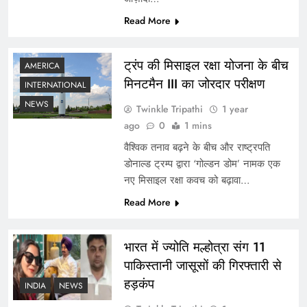
Read More
Delhi Railway Station Stampede: नई दिल्ली रेलवे
स्टेशन पर भगदड़: 18 की मौत, भीड़ प्रबंधन में लापरवाही का
ट्रंप की मिसाइल रक्षा योजना के बीच
AMERICA
आरोप
मिनटमैन III का जोरदार परीक्षण
INTERNATIONAL
NEWS
Twinkle Tripathi
1 year
ago
0
1 mins
वैश्विक तनाव बढ़ने के बीच और राष्ट्रपति
डोनाल्ड ट्रम्प द्वारा ‘गोल्डन डोम’ नामक एक
नए मिसाइल रक्षा कवच को बढ़ावा…
Read More
Nagpur Violence: नागपुर में भड़की हिंसा ,औरंगज़ेब की
भारत में ज्योति मल्होत्रा संग 11
कब्र पर बढ़ा बवाल ,कई इलाकों में लागु कर्फ्यू ; जानिए क्या है
पाकिस्तानी जासूसों की गिरफ्तारी से
पूरी बात
हड़कंप
INDIA
NEWS