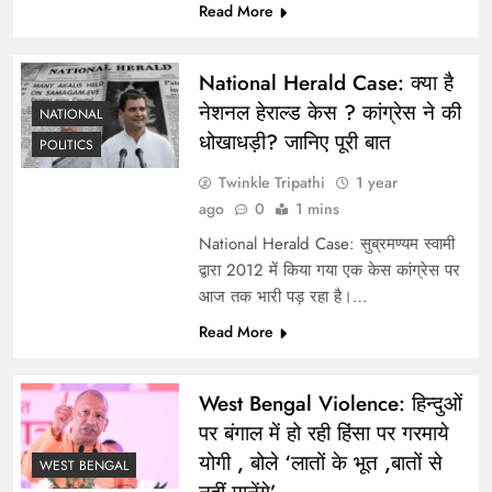
Read More
National Herald Case: क्या है
मात्र 40 करोड़ में खरीदें अमेरिकी नागरिकता, डोनाल्ड ट्रंप ने
नेशनल हेराल्ड केस ? कांग्रेस ने की
NATIONAL
किया “गोल्ड कार्ड” का ऐलान
धोखाधड़ी? जानिए पूरी बात
POLITICS
Twinkle Tripathi
1 year
ago
0
1 mins
National Herald Case: सुब्रमण्यम स्वामी
द्वारा 2012 में किया गया एक केस कांग्रेस पर
आज तक भारी पड़ रहा है।…
Read More
West Bengal Violence: हिन्दुओं
पर बंगाल में हो रही हिंसा पर गरमाये
“AAP की फिर बढ़ सकती हैं मुश्किलें, CAG रिपोर्ट में सिद्ध
योगी , बोले ‘लातों के भूत ,बातों से
हुआ भ्रष्टाचार।”
WEST BENGAL