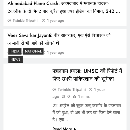
Ahmedabad Plane Crash: अहमदाबाद में भयानक हादसा-
टेकऑफ के दो मिनट बाद क्रैश हुआ एयर इंडिया का विमान, 242 लोग
थे सवार
Twinkle Tripathi
1 year ago
Veer Savarkar Jayanti: वीर सावरकर, एक ऐसे विचारक जो
“AAP की फिर बढ़ सकती हैं मुश्किलें, CAG रिपोर्ट में सिद्ध
आज़ादी से भी आगे की सोचते थे
हुआ भ्रष्टाचार।”
INDIA
NATIONAL
Twinkle Tripathi
1 year ago
NEWS
पहलगाम हमला: UNSC की रिपोर्ट में
फिर उभरी पाकिस्तान की भूमिका
Twinkle Tripathi
1 year
ago
0
1 mins
22 अप्रैल की सुबह जम्मू-कश्मीर के पहलगाम
में जो हुआ, वो अब भी रूह को हिला देने वाला
है। एक…
Read More