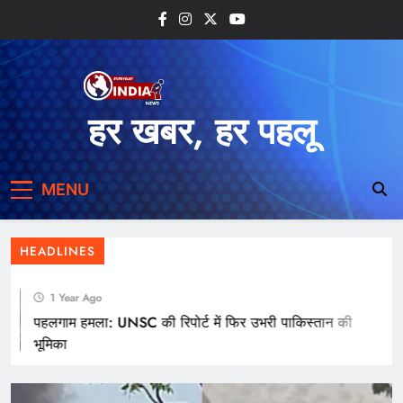
Skip
to
content
हर खबर, हर पहलू
महाकुंभ का समापन, 65 करोड़ श्रद्धालुओं ने लगाई आस्था की
MENU
डुबकी
HEADLINES
1 Year Ago
पहलगाम हमला: UNSC की रिपोर्ट में फिर उभरी पाकिस्तान की
भूमिका