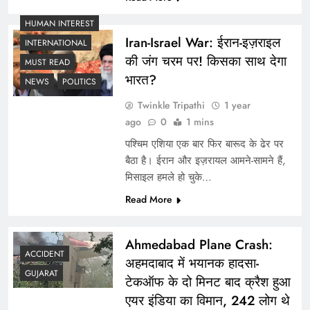
महाकुंभ का समापन, 65 करोड़ श्रद्धालुओं ने लगाई आस्था की
HUMAN INTEREST
डुबकी
Iran-Israel War: ईरान-इज़राइल
INTERNATIONAL
की जंग चरम पर! किसका साथ देगा
MUST READ
भारत?
NEWS
POLITICS
Twinkle Tripathi
1 year
ago
0
1 mins
पश्चिम एशिया एक बार फिर बारूद के ढेर पर
बैठा है। ईरान और इज़रायल आमने-सामने हैं,
मिसाइल हमले हो चुके…
Read More
Kamra VS Shivsena Controversy : कामरा पर गुस्साए
शिवसैनिक, डिप्टी सीएम एकनाथ शिंदे पर कामरा की टिप्पड़ी से
Ahmedabad Plane Crash:
ACCIDENT
मचा बवाल
अहमदाबाद में भयानक हादसा-
GUJARAT
टेकऑफ के दो मिनट बाद क्रैश हुआ
एयर इंडिया का विमान, 242 लोग थे