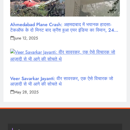
Ahmedabad Plane Crash: अहमदाबाद में भयानक हादसा-
टेकऑफ के दो मिनट बाद क्रैश हुआ एयर इंडिया का विमान, 242
लोग थे सवार
June 12, 2025
Veer Savarkar Jayanti: वीर सावरकर, एक ऐसे विचारक जो
आज़ादी से भी आगे की सोचते थे
May 28, 2025