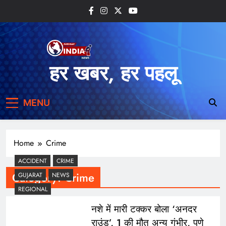
Skip
to
content
हर खबर, हर पहलू
MENU
Home
Crime
ACCIDENT
CRIME
Category:
Crime
GUJARAT
NEWS
REGIONAL
नशे में मारी टक्कर बोला ‘अनदर
राउंड’, 1 की मौत अन्य गंभीर, पुणे