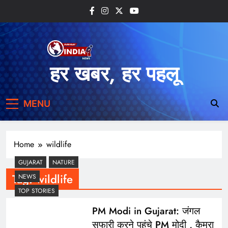
Skip
to
content
हर खबर, हर पहलू
MENU
Home
wildlife
GUJARAT
NATURE
Tag:
wildlife
NEWS
TOP STORIES
PM Modi in Gujarat: जंगल
सफारी करने पहुंचे PM मोदी , कैमरा