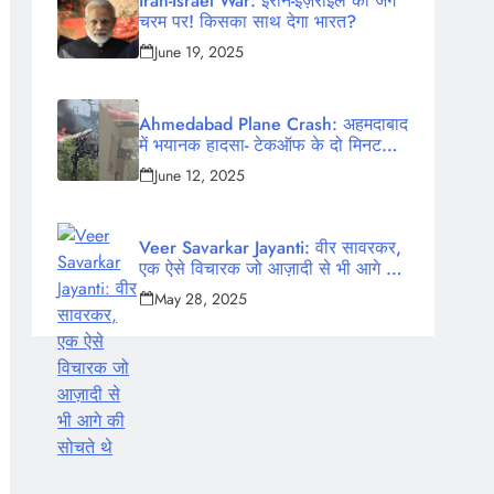
Iran-Israel War: ईरान-इज़राइल की जंग
चरम पर! किसका साथ देगा भारत?
June 19, 2025
Ahmedabad Plane Crash: अहमदाबाद
में भयानक हादसा- टेकऑफ के दो मिनट
बाद क्रैश हुआ एयर इंडिया का विमान,
June 12, 2025
242 लोग थे सवार
Veer Savarkar Jayanti: वीर सावरकर,
एक ऐसे विचारक जो आज़ादी से भी आगे की
सोचते थे
May 28, 2025