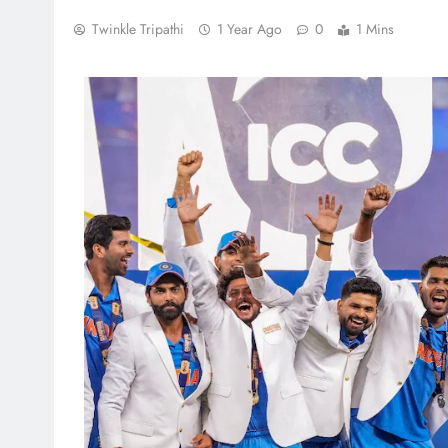
Twinkle Tripathi
1 Year Ago
0
1 Mins