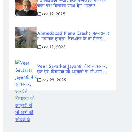
Iran-Israel War: ईरान-इज़राइल की जंग
चरम पर! किसका साथ देगा भारत?
June 19, 2025
Ahmedabad Plane Crash: अहमदाबाद
में भयानक हादसा- टेकऑफ के दो मिनट
बाद क्रैश हुआ एयर इंडिया का विमान,
June 12, 2025
242 लोग थे सवार
Veer Savarkar Jayanti: वीर सावरकर,
एक ऐसे विचारक जो आज़ादी से भी आगे की
सोचते थे
May 28, 2025