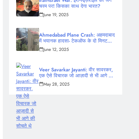
Iran-Israel War: ईरान-इज़राइल की जंग
चरम पर! किसका साथ देगा भारत?
June 19, 2025
Ahmedabad Plane Crash: अहमदाबाद
में भयानक हादसा- टेकऑफ के दो मिनट
बाद क्रैश हुआ एयर इंडिया का विमान,
June 12, 2025
242 लोग थे सवार
Veer Savarkar Jayanti: वीर सावरकर,
एक ऐसे विचारक जो आज़ादी से भी आगे की
सोचते थे
May 28, 2025