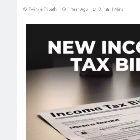
Twinkle Tripathi
1 Year Ago
0
1 Mins