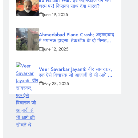
Iran-Israel War: ईरान-इज़राइल की जंग
चरम पर! किसका साथ देगा भारत?
June 19, 2025
Ahmedabad Plane Crash: अहमदाबाद
में भयानक हादसा- टेकऑफ के दो मिनट
बाद क्रैश हुआ एयर इंडिया का विमान,
June 12, 2025
242 लोग थे सवार
Veer Savarkar Jayanti: वीर सावरकर,
एक ऐसे विचारक जो आज़ादी से भी आगे की
सोचते थे
May 28, 2025