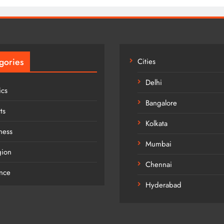
gories
Cities
Delhi
ics
Bangalore
ts
Kolkata
ness
Mumbai
gion
Chennai
nce
Hyderabad