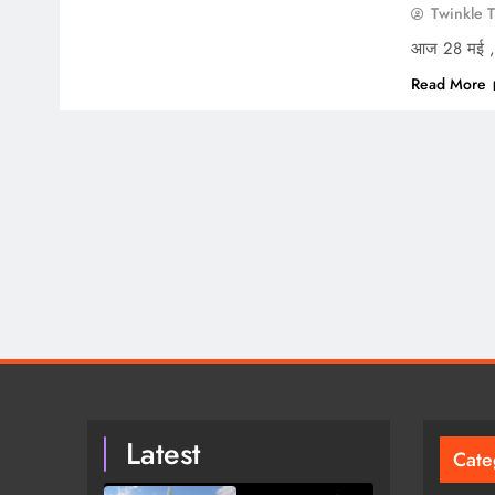
Twinkle T
आज 28 मई , व
Read More
Latest
Cate